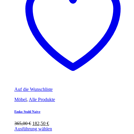
Auf die Wunschliste
Möbel
,
Alle Produkte
Emko Stuhl Naïve
Ursprünglicher
Aktueller
365,00
€
182,50
€
Preis
Preis
Ausführung wählen
war:
ist: