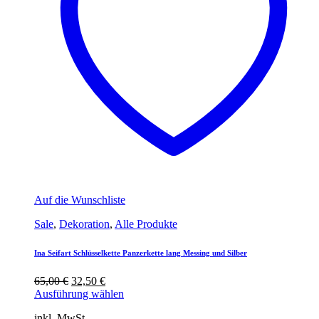
Auf die Wunschliste
Sale
,
Dekoration
,
Alle Produkte
Ina Seifart Schlüsselkette Panzerkette lang Messing und Silber
Ursprünglicher
Aktueller
65,00
€
32,50
€
Preis
Preis
Ausführung wählen
war:
ist:
inkl. MwSt.
65,00 €
32,50 €.