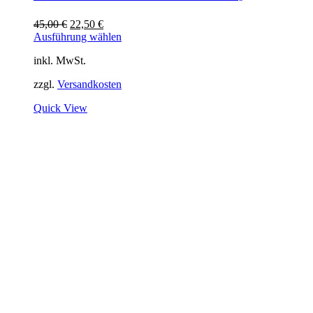
Ursprünglicher
Aktueller
45,00
€
22,50
€
Preis
Preis
Ausführung wählen
war:
ist:
inkl. MwSt.
45,00 €
22,50 €.
zzgl.
Versandkosten
Quick View