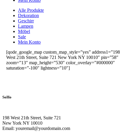
Mein Konto
Alle Produkte
Dekoration
Geschirr
Lampen
Möbel
Sale
Mein Konto
[qode_google_map custom_map_style=”yes” address1=”198
West 21th Street, Suite 721 New York NY 10010″ pin=”58″
zoom=”13″ map_height=”530″ color_overlay=”#000000″
saturation=”-100″ lightness=”10″]
SoHo
198 West 21th Street, Suite 721
New York NY 10010
Email: youremail@yourdomain.com