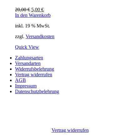
Ursprünglicher
Aktueller
20,00
€
5,00
€
Preis
Preis
In den Warenkorb
war:
ist:
inkl. 19 % MwSt.
20,00 €
5,00 €.
zzgl.
Versandkosten
Quick View
Zahlungsarten
Versandarten
Widerrufsbelehrung
Vertrag widerrufen
AGB
Impressum
Datenschutzbelehrung
Vertrag widerrufen