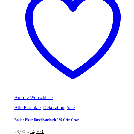
Auf die Wunschliste
Alle Produkte
,
Dekoration
,
Sale
Foekje Fleur Duschhandtuch #39 Criss Cross
Ursprünglicher
Aktueller
29,00
€
14,50
€