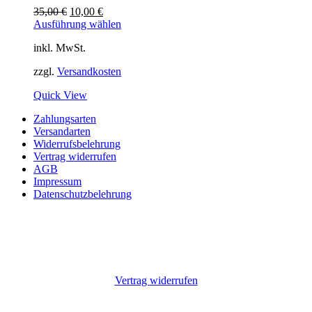
Ursprünglicher
Aktueller
35,00
€
10,00
€
Preis
Preis
Ausführung wählen
war:
ist:
inkl. MwSt.
35,00 €
10,00 €.
zzgl.
Versandkosten
Quick View
Zahlungsarten
Versandarten
Widerrufsbelehrung
Vertrag widerrufen
AGB
Impressum
Datenschutzbelehrung
Vertrag widerrufen