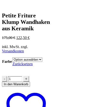
Petite Friture
Klump Wandhaken
aus Keramik
Ursprünglicher
Aktueller
175,00
€
122,50
€
Preis
Preis
war:
ist:
inkl. MwSt.
zzgl.
175,00 €
122,50 €.
Versandkosten
Farbe
Zurücksetzen
In den Warenkorb