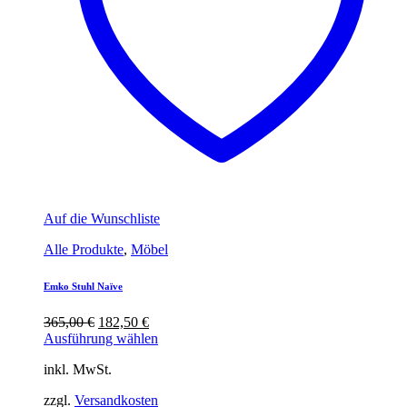
Auf die Wunschliste
Alle Produkte
,
Möbel
Emko Stuhl Naïve
Ursprünglicher
Aktueller
365,00
€
182,50
€
Preis
Preis
Ausführung wählen
war:
ist:
inkl. MwSt.
365,00 €
182,50 €.
zzgl.
Versandkosten