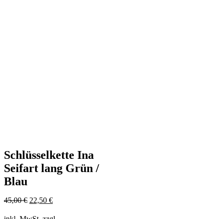
Schlüsselkette Ina
Seifart lang Grün /
Blau
Ursprünglicher
Aktueller
45,00
€
22,50
€
Preis
Preis
war:
ist:
inkl. MwSt.
zzgl.