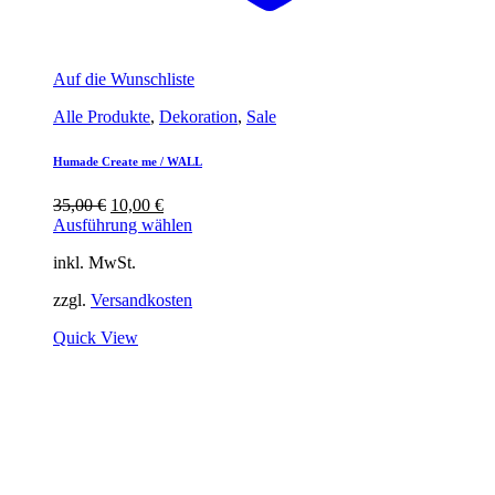
Auf die Wunschliste
Alle Produkte
,
Dekoration
,
Sale
Humade Create me / WALL
Ursprünglicher
Aktueller
35,00
€
10,00
€
Preis
Preis
Ausführung wählen
war:
ist:
inkl. MwSt.
35,00 €
10,00 €.
zzgl.
Versandkosten
Quick View