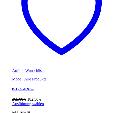
Auf die Wunschliste
Möbel
,
Alle Produkte
Emko Stuhl Naïve
Ursprünglicher
Aktueller
365,00
€
182,50
€
Preis
Preis
Ausführung wählen
war:
ist:
inkl. MwSt.
365,00 €
182,50 €.