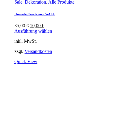
Sale
,
Dekoration
,
Alle Produkte
Humade Create me / WALL
Ursprünglicher
Aktueller
35,00
€
10,00
€
Preis
Preis
Ausführung wählen
war:
ist:
inkl. MwSt.
35,00 €
10,00 €.
zzgl.
Versandkosten
Quick View