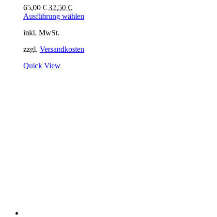
Ursprünglicher
Aktueller
65,00
€
32,50
€
Preis
Preis
Ausführung wählen
war:
ist:
inkl. MwSt.
65,00 €
32,50 €.
zzgl.
Versandkosten
Quick View